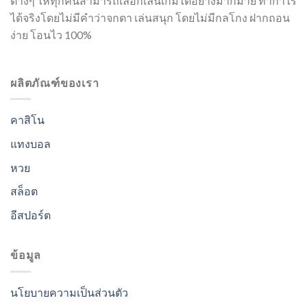
ต่างๆ ให้ทุกคนสามารถเลือกเล่นเกมได้อย่างมากมาย ทำกำไร
ได้จริงโดยไม่มีคำว่าจกตา เล่นสนุก โดยไม่มีกลโกง ฝากถอน
ง่าย โอนไว 100%
ผลิตภัณฑ์ของเรา
คาสิโน
แทงบอล
หวย
สล็อต
อีสปอร์ต
ข้อมูล
นโยบายความเป็นส่วนตัว