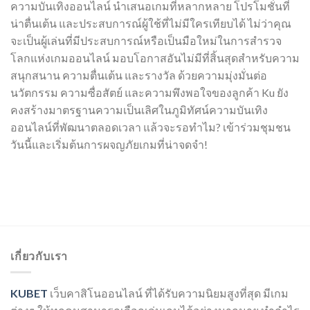
ความบันเทิงออนไลน์ นำเสนอเกมที่หลากหลาย โปรโมชั่นที่
น่าตื่นเต้น และประสบการณ์ผู้ใช้ที่ไม่มีใครเทียบได้ ไม่ว่าคุณ
จะเป็นผู้เล่นที่มีประสบการณ์หรือเป็นมือใหม่ในการสำรวจ
โลกแห่งเกมออนไลน์ มอบโอกาสอันไม่มีที่สิ้นสุดสำหรับความ
สนุกสนาน ความตื่นเต้น และรางวัล ด้วยความมุ่งมั่นต่อ
นวัตกรรม ความซื่อสัตย์ และความพึงพอใจของลูกค้า Ku ยัง
คงสร้างมาตรฐานความเป็นเลิศในภูมิทัศน์ความบันเทิง
ออนไลน์ที่พัฒนาตลอดเวลา แล้วจะรอทำไม? เข้าร่วมชุมชน
วันนี้และเริ่มต้นการผจญภัยเกมที่น่าจดจำ!
เกี่ยวกับเรา
KUBET
เว็บคาสิโนออนไลน์ ที่ได้รับความนิยมสูงที่สุด มีเกม