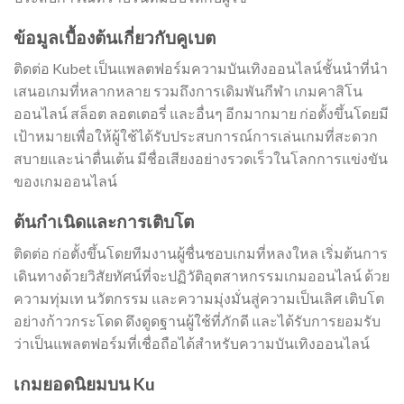
ข้อมูลเบื้องต้นเกี่ยวกับคูเบต
ติดต่อ Kubet เป็นแพลตฟอร์มความบันเทิงออนไลน์ชั้นนำที่นำ
เสนอเกมที่หลากหลาย รวมถึงการเดิมพันกีฬา เกมคาสิโน
ออนไลน์ สล็อต ลอตเตอรี่ และอื่นๆ อีกมากมาย ก่อตั้งขึ้นโดยมี
เป้าหมายเพื่อให้ผู้ใช้ได้รับประสบการณ์การเล่นเกมที่สะดวก
สบายและน่าตื่นเต้น มีชื่อเสียงอย่างรวดเร็วในโลกการแข่งขัน
ของเกมออนไลน์
ต้นกำเนิดและการเติบโต
ติดต่อ ก่อตั้งขึ้นโดยทีมงานผู้ชื่นชอบเกมที่หลงใหล เริ่มต้นการ
เดินทางด้วยวิสัยทัศน์ที่จะปฏิวัติอุตสาหกรรมเกมออนไลน์ ด้วย
ความทุ่มเท นวัตกรรม และความมุ่งมั่นสู่ความเป็นเลิศ เติบโต
อย่างก้าวกระโดด ดึงดูดฐานผู้ใช้ที่ภักดี และได้รับการยอมรับ
ว่าเป็นแพลตฟอร์มที่เชื่อถือได้สำหรับความบันเทิงออนไลน์
เกมยอดนิยมบน Ku