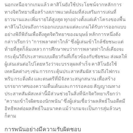
นอกเหนือจากเกมแล้ว คาสิโนยังใช้ประโยชน์จากหลักการ
ทางจิตวิทยาเพื่อสร้างสภาพแวดล้อมที่ส่งเสริมการเล่นที่
ยาวนานและเพิ่มรายได้สูงสุด ทุกอย่างตั้งแต่เค้าโครงของพื้น
คาสิโนไปจนถึงการออกแบบเกมแต่ละเกมได้รับการออกแบบ
อย่างพิถีพิถันเพื่อดึงดูดจิตวิทยาของมนุษย์ หลักการหนึ่งดัง
กล่าวเรียกว่า “การพลาดท่าใกล้” ซึ่งผู้เล่นเข้าใกล้ชัยชนะแต่
ท้ายที่สุดก็ล้มเหลว การศึกษาพบว่าการพลาดท่าใกล้เคียงจะ
กระตุ้นวิถีประสาทแบบเดียวกันที่เกี่ยวข้องกับชัยชนะ ส่งผลให้
ผู้เล่นเล่นต่อไปโดยหวังว่าจะบรรลุผลสำเร็จ คาสิโนยังใช้
เทคนิคต่างๆ เช่น การกระตุ้นประสาทสัมผัส รวมถึงไฟกระ
พริบ กระดิ่งดัง และดนตรีที่มีจังหวะสนุกสนาน เพื่อสร้าง
บรรยากาศของความตื่นเต้นและการรอคอย สัญญาณทาง
ประสาทสัมผัสเหล่านี้มีส่วนช่วยในสิ่งที่นักจิตวิทยาเรียกว่า
“ความเข้าใจผิดของนักพนัน” ซึ่งผู้เล่นเชื่อว่าผลลัพธ์ในอดีตมี
อิทธิพลต่อผลลัพธ์ในอนาคต แม้ว่าเกมจะเป็นการสุ่มล้วนๆ
ก็ตาม
การพนันอย่างมีความรับผิดชอบ