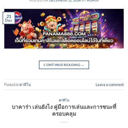
POSTED ON
DECEMBER 21, 2024
BY
ADMIN
21
Dec
CONTINUE READING
→
Posted in
คาสิโน
Leave a comment
คาสิโน
บาคาร่า เล่นยังไง คู่มือการเล่นและการชนะที่
ครอบคลุม