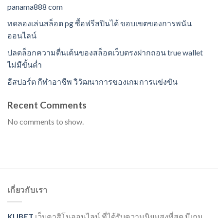
panama888 com
ทดลองเล่นสล็อต pg ซื้อฟรีสปินได้ ขอบเขตของการพนัน
ออนไลน์
ปลดล็อกความตื่นเต้นของสล็อตเว็บตรงฝากถอน true wallet
ไม่มีขั้นต่ำ
อีสปอร์ต กีฬาอาชีพ วิวัฒนาการของเกมการแข่งขัน
Recent Comments
No comments to show.
เกี่ยวกับเรา
KUBET
เว็บคาสิโนออนไลน์ ที่ได้รับความนิยมสูงที่สุด มีเกม