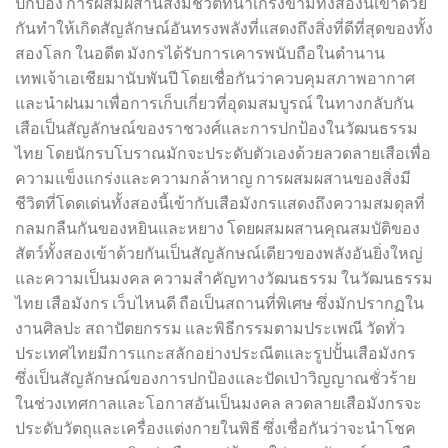
ปกป้อง การผสมผสานสิ่งมีชีวิตที่น่าเกรงขามทั้งสองนี้เข้าด้วย
กันทำให้เกิดสัญลักษณ์อันทรงพลังที่แสดงถึงสิ่งที่ดีที่สุดของทั้ง
สองโลก ในอดีต มังกรได้รับการเคารพนับถือในตำนาน
เทพเจ้าเอเชียมานับพันปี โดยเชื่อกันว่าควบคุมสภาพอากาศ
และนำฝนมาเพื่อการเก็บเกี่ยวที่อุดมสมบูรณ์ ในทางกลับกัน
เสือเป็นสัญลักษณ์ของราชวงศ์และการปกป้องในวัฒนธรรม
ไทย โดยนักรบโบราณมักจะประดับตัวเองด้วยลวดลายเสือเพื่อ
ความแข็งแกร่งและความกล้าหาญ การผสมผสานของสิ่งมี
ชีวิตที่โดดเด่นทั้งสองนี้เข้ากับเสือมังกรแสดงถึงความสมดุลที่
กลมกลืนกันของหยินและหยาง โดยผสมผสานคุณสมบัติของ
สัตว์ทั้งสองเข้าด้วยกันเป็นสัญลักษณ์เดียวของพลังอันยิ่งใหญ่
และความเป็นมงคล ความสำคัญทางวัฒนธรรม ในวัฒนธรรม
ไทย เสือมังกร เว็บไหนดี ถือเป็นสถานที่พิเศษ ซึ่งมักปรากฏใน
งานศิลปะ สถาปัตยกรรม และพิธีกรรมตามประเพณี วัดทั่ว
ประเทศไทยมีการแกะสลักอย่างประณีตและรูปปั้นเสือมังกร
ซึ่งเป็นสัญลักษณ์ของการปกป้องและปัดเป่าวิญญาณชั่วร้าย
ในช่วงเทศกาลและโอกาสอันเป็นมงคล ลวดลายเสือมังกรจะ
ประดับวัตถุและเครื่องแต่งกายในพิธี ซึ่งเชื่อกันว่าจะนำโชค