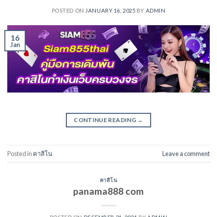
POSTED ON
JANUARY 16, 2025
BY
ADMIN
16
Jan
CONTINUE READING
→
Posted in
คาสิโน
Leave a comment
คาสิโน
panama888 com