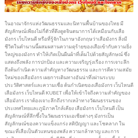
ในอาณาจักรแห่งวัฒนธรรมและนิทานพื้นบ้านของไทย มี
สัญลักษณ์เพียงไม่กี่ตัวที่ดึงดูดจินตนาการได้เหมือนกับเสือ
มังกร เว็บไหนดี หรือที่รู้จักในภาษาอังกฤษว่าเสือมังกร สิ่งมี
ชีวิตในตำนานนี้ผสมผสานความดุร้ายของเสือเข้ากับความยิ่ง
ใหญ่ของมังกร ทำให้เกิดเป็นผืนผ้าที่เต็มไปด้วยสัญลักษณ์ ซึ่ง
แสดงถึงพลัง การปกป้อง และความเจริญรุ่งเรือง การเจาะลึก
ถึงต้นกำเนิด ความสำคัญทางวัฒนธรรม และการตีความสมัย
ใหม่ของเสือมังกร เผยการเดินทางอันน่าทึ่งผ่านระบบ
ประวัติศาสตร์และความเชื่อ ต้นกำเนิดของเสือมังกร เว็บไหนดี
เสือมังกร เว็บไหนดี KUBET เพื่อให้เข้าใจถึงความสำคัญของ
เสือมังกร เราต้องเจาะลึกถึงรากเหง้าทางวัฒนธรรมของ
ประเทศไทยและภูมิภาคใกล้เคียง เสือมังกร เว็บไหนดี เป็น
สัญลักษณ์ที่ลึกซึ้งในวัฒนธรรมเอเชียต่างๆ มังกรเป็น
สัญลักษณ์ของความแข็งแกร่ง สติปัญญา และโชคลาภ ใน
ขณะที่เสือเป็นตัวแทนของพลัง ความกล้าหาญ และการ